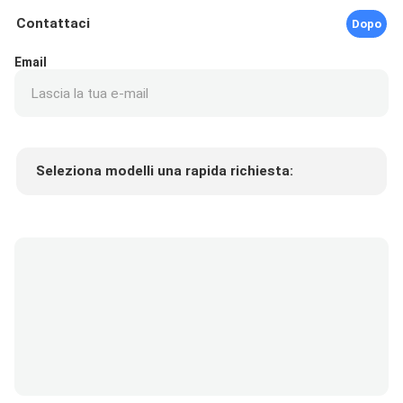
Contattaci
Dopo
Email
Seleziona modelli una rapida richiesta:
Prezzo del prodotto
Min.order quantity
Richiedi un campione
Più dettagli