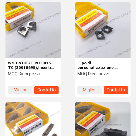
Wc-Co CCGT09T3015-
Tipo di
TC (30010695),Inserti
personalizzazione:
CNC non rivestiti sono
Standard Personalizzato
MOQ:
Dieci pezzi
MOQ:
Dieci pezzi
adatti per la lavorazione
Lama EPEX080304FRP
di materiali in lega di
C08 Inserto CNC
alluminio
Realizzato in Carburo
Miglior
Contatto
Miglior
Contatto
Cementato con
Scanalatura Diritta
prezzo
prezzo