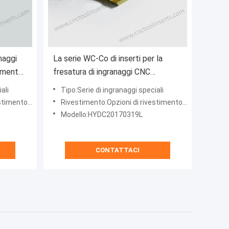
naggi
La serie WC-Co di inserti per la
imento
fresatura di ingranaggi CNC
ficili
professionale con rivestimento
ali
Tipo:Serie di ingranaggi speciali
tura)
PVD HYDC20170319L(R) HYB208,
el pezzo da lavorare
Rivestimento:Opzioni di rivestimento su misura per il materiale del pezzo da lavorare
applicabile a tutti i materiali difficili
Modello:HYDC20170319L
da macchinare, ad eccezione delle
superleghe
CONTATTACI