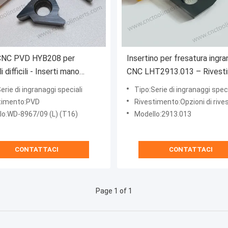
 CNC PVD HYB208 per
Insertino per fresatura ingra
i difficili - Inserti mano
CNC LHT2913.013 – Rivest
a WD-8967/09 (L) (T16)
PVD HYB201, per materiali dif
erie di ingranaggi speciali
Tipo:Serie di ingranaggi speci
(escl. leghe ad alta tempera
timento:PVD
Rivestimento:Opzioni di rivestimento su misura per il materiale d
lo:WD-8967/09 (L) (T16)
Modello:2913.013
CONTATTACI
CONTATTACI
Page 1 of 1