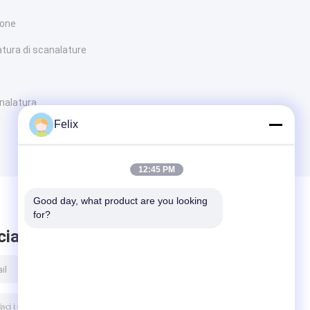
lone
atura di scanalature
analatura
Felix
12:45 PM
Good day, what product are you looking 
for?
ciare messaggio