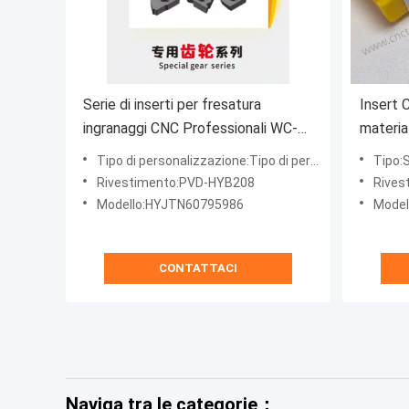
Serie di inserti per fresatura
Insert
ingranaggi CNC Professionali WC-
material
Co Rivestimento PVD
sinistr
Tipo di personalizzazione:Tipo di personalizzazione non standard
Tipo:S
HYJTN60795986 HYB208,
Rivestimento:PVD-HYB208
Rives
Applicabile a tutti i materiali difficili
Modello:HYJTN60795986
Model
da lavorare eccetto le superleghe
CONTATTACI
Naviga tra le categorie：