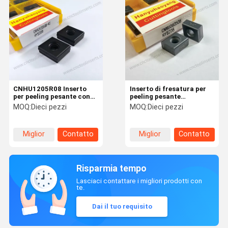
CNHU1205R08 Inserto
Inserto di fresatura per
per peeling pesante con
peeling pesante
rivestimento PVD per la
CNMU080508 ?? PVD
MOQ:
Dieci pezzi
MOQ:
Dieci pezzi
personalizzazione non
HYB208 rivestito per
standard negli utensili di
materiali difficili
taglio CNC
Miglior
Contatto
Miglior
Contatto
prezzo
prezzo
Risparmia tempo
Lasciaci contattare i migliori prodotti con
te.
Dai il tuo requisito