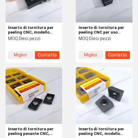
Inserto di tornitura per
Inserto di tornitura per
peeling CNC, modello
peeling CNC per uso
HYSN190700, con
pesante, modello
MOQ:
Dieci pezzi
MOQ:
Dieci pezzi
rivestimento PVD
HYA490X-091205-12R,
HYKH07, adatto per la
con rivestimento PVD
lavorazione di materiali
HYB207, adatto per la
Miglior
Contatto
Miglior
Contatto
difficili da macchinare
lavorazione di tutti i
come acciaio, acciaio
materiali difficili da
prezzo
prezzo
soffocato e temperato,
lavorare, escluse le leghe
acciaio pre-indurito,
ad alta temperatura
Casa.
Prodotti
Su Di Noi
Visita Alla
Fabbrica
Inserto di tornitura per
Inserto di tornitura per
peeling pesante CNC,
peeling CNC, modello