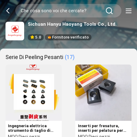
Sichuan Hanyu Haoyang Tools Co., Ltd.
5.0
Fornitore verificato
Serie Di Peeling Pesanti
(17)
Ingegneria elettrica
Inserti per fresatura,
strumento di taglio di
inserti per pelatura per
lame da pelare pesante
impieghi gravosi，
MOQ:
Dieci pezzi
MOQ:
Dieci pezzi