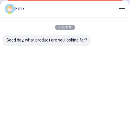
Felix
Ottieni Il Miglior Prezzo Per
3:30 PM
Inserto di fresatura standard CNC
APMT1604PDER-H2 con rivestimento PVD
Good day, what product are you looking for?
HYC407 Per materiali difficili come acciaio,
acciaio temperato, acciaio pre-indurito e
acciaio inossidabile
Continua
Prodotti Raccomandati
Casa
Circa noi
Contattaci
Mappa del sito
Norme sulla privacy