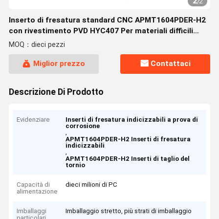
2
/
2
Inserto di fresatura standard CNC APMT1604PDER-H2
con rivestimento PVD HYC407 Per materiali difficili
come acciaio, acciaio temperato, acciaio pre-indurito
MOQ：dieci pezzi
e acciaio inossidabile
Miglior prezzo
Contattaci
Descrizione Di Prodotto
Evidenziare
Inserti di fresatura indicizzabili a prova di
corrosione
,
APMT1604PDER-H2 Inserti di fresatura
indicizzabili
,
APMT1604PDER-H2 Inserti di taglio del
tornio
Capacità di
dieci milioni di PC
alimentazione
Imballaggi
Imballaggio stretto, più strati di imballaggio
particolari