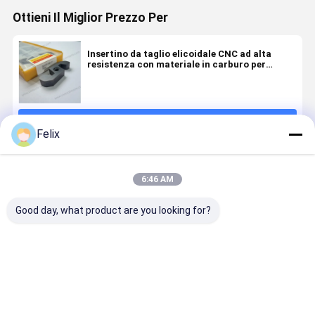
Ottieni Il Miglior Prezzo Per
Insertino da taglio elicoidale CNC ad alta
resistenza con materiale in carburo per
lavorazioni di precisione
Continua
Felix
Prodotti Raccomandati
6:46 AM
Good day, what product are you looking for?
Inserti da
Inserti per
taglio CNC
tornio CNC ad
Serie Voluta
alta
Speciale con
precisione,