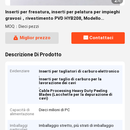
2
/
8
Inserti per fresatura, inserti per pelatura per impieghi
gravosi，rivestimento PVD HYB208, Modello
40(SN15T7), Adatto per la lavorazione di tutti i
MOQ：Dieci pezzi
materiali difficili da lavorare, ad eccezione delle
superleghe
Miglior prezzo
Contattaci
Descrizione Di Prodotto
Evidenziare
Inserti per tagliatori di carburo elettronico
,
Inserti per taglio di carburo per la
lavorazione dei cavi
,
Cable Processing Heavy Duty Peeling
Blades (Lacchette per la depurazione di
cavi)
Capacità di
Dieci milioni di PC
alimentazione
Imballaggi
Imballaggio stretto, più strati di imballaggio
particolari