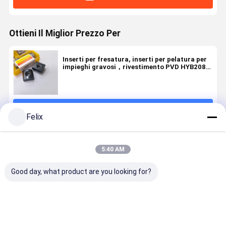
Ottieni Il Miglior Prezzo Per
Inserti per fresatura, inserti per pelatura per
impieghi gravosi，rivestimento PVD HYB208,
Modello 40(SN15T7), Adatto per la
lavorazione di tutti i materiali difficili da
lavorare, ad eccezione delle superleghe
Continua
Felix
Prodotti Raccomandati
5:40 AM
Good day, what product are you looking for?
CNHU1205R08
Insertino per
Inserto di
Inserto di
Inserto per
fresatura
fresatura per
fresatura 