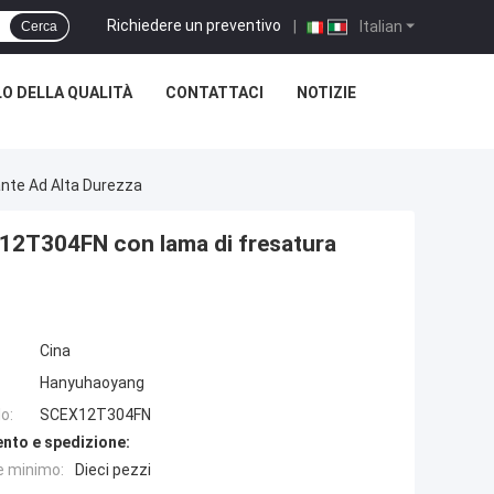
Richiedere un preventivo
|
Italian
Cerca
O DELLA QUALITÀ
CONTATTACI
NOTIZIE
nte Ad Alta Durezza
X12T304FN con lama di fresatura
Cina
Hanyuhaoyang
o:
SCEX12T304FN
nto e spedizione:
e minimo:
Dieci pezzi