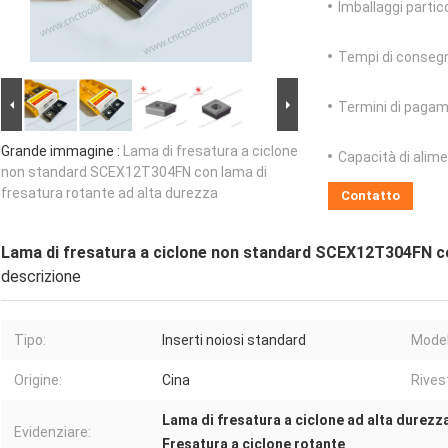
Imballaggi partico
Tempi di conseg
Termini di pagam
Grande immagine :
Lama di fresatura a ciclone
Capacità di alim
non standard SCEX12T304FN con lama di
fresatura rotante ad alta durezza
Contatto
Lama di fresatura a ciclone non standard SCEX12T304FN co
descrizione
Tipo:
Inserti noiosi standard
Model
Origine:
Cina
Rives
Lama di fresatura a ciclone ad alta durezz
Evidenziare:
Fresatura a ciclone rotante