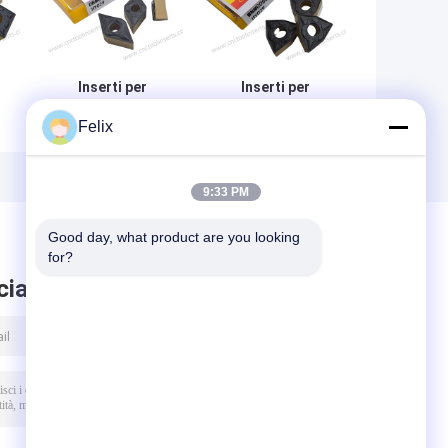
Inserti per
Inserti per
tornitura CNC
tornitura CNC
Felix
Wc-Co
Wc-Co
VD
Rivestimento CVD
Rivestimento CVD
M
DNMG150604-PM
WNMG080404-PM
HY029 Acciai
HY029 Acciai
9:33 PM
Good day, what product are you looking 
for?
ciare messaggio