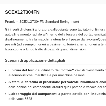
SCEX12T304FN
Premium SCEX12T304FN Standard Boring Insert
Gli inserti di utensili a foratura galleggiante sono tagliatori di finitur
autoallineamento radiale all'interno della fessura del portautensili
disallineamento tra la macchina utensile e il pezzo da lavorareQues
pesanti (ad esempio, forieri a pavimento, forieri a terra, forieri a te
lavorazione a lungo tratto di pezzi di grandi dimensioni.
Scenari di applicazione dettagliati
Finitura del foro del cilindro del motore:
Scavi di rivestimento d
automobilistiche, marittime e per macchine pesanti
Sistemi di foratura di precisione per valvole idrauliche:
Canali
delle bobine nei componenti idraulici quali pompe e valvole dei col
L'abborraggio dei componenti a parete sottile per l'industria
della voce 8528