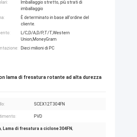
lari:
Imballaggio stretto, più strati di
imballaggio
na:
È determinato in base all'ordine del
cliente.
ento:
L/C,D/A,D/P,T/T,Western
Union,MoneyGram
entazione:
Dieci milioni di PC
n lama di fresatura rotante ad alta durezza
lo:
SCEX12T304FN
timento:
PVD
a
,
Lama di fresatura a ciclone 304FN
,