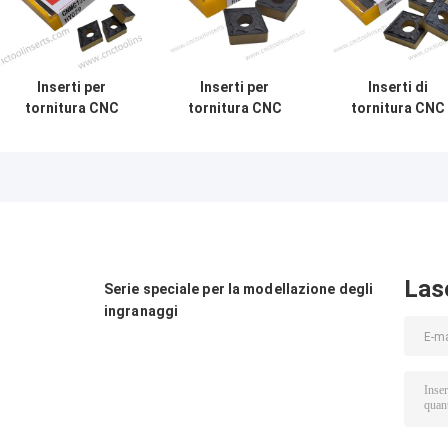
Inserti per
Inserti per
Inserti di
tornitura CNC
tornitura CNC
tornitura CNC
Wc-Co
Wc-Co
Wc-Co
Rivestimento CVD
Rivestimento CVD
Rivestimento C
CNMG120408-PM
CNMG160612-PM
CNMG190608-P
HY029 Acciai
HY029 Acciai
HY029 Acciai
Las
Serie speciale per la modellazione degli
ingranaggi