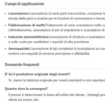
Campi di applicazione
Lavorazione:
Lavorazione di varie parti meccaniche, comprese le ch
tenuta delle parti a scatola per le funzioni di connessione e tenuta
Fabbricazione di muffe
Trattamento di varie scanalature nelle c
raffreddamento, scanalature di pin di espulsione e scanalature di
Industria automobilistica:
Lavorazione di strutture a scanalatur
e sulle ruote per soddisfare i requisiti di alta precisione
Aerospaziale:
Lavorazione di tipi complessi di scanalature su comp
motore con requisiti di estrema precisione e affidabilità
Domande frequenti
E' lei il produttore originale degli inserti?
Sì, siamo la fabbrica originale per inserti standard e non standard
Quanto dura la consegna?
Il prezzo è determinato in base all'ordine del cliente, i dettagli 
clienti sul nostro sito.