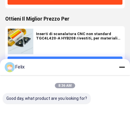
Ottieni Il Miglior Prezzo Per
Inserti di scanalatura CNC non standard
TGC4L420-A HYB208 rivestiti, per materiali
duri (escl. leghe ad alta resistenza)
Continua
Felix
Prodotti Raccomandati
8:36 AM
Good day, what product are you looking for?
Inserto di
Serie speciale
Inserto di
Inserto di
scanalatura
di fresatura a
scanalatura
scanalatu