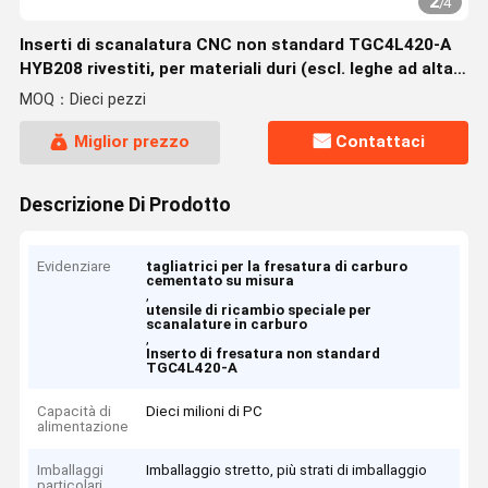
2
/
4
Inserti di scanalatura CNC non standard TGC4L420-A
HYB208 rivestiti, per materiali duri (escl. leghe ad alta
resistenza)
MOQ：Dieci pezzi
Miglior prezzo
Contattaci
Descrizione Di Prodotto
Evidenziare
tagliatrici per la fresatura di carburo
cementato su misura
,
utensile di ricambio speciale per
scanalature in carburo
,
Inserto di fresatura non standard
TGC4L420-A
Capacità di
Dieci milioni di PC
alimentazione
Imballaggi
Imballaggio stretto, più strati di imballaggio
particolari