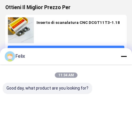
Ottieni Il Miglior Prezzo Per
Inserto di scanalatura CNC DCGT11T3-1.18
Continua
Felix
Prodotti Raccomandati
11:34 AM
Good day, what product are you looking for?
PVD HYB108
Insertino per
Inserto di
Inserto a
rivestito, per
scanalatura
scanalatura
scanalatu
leghe di Ti,
non standard
non standard
non standa
Ni, acciai
W4.39-R1-
con
modello