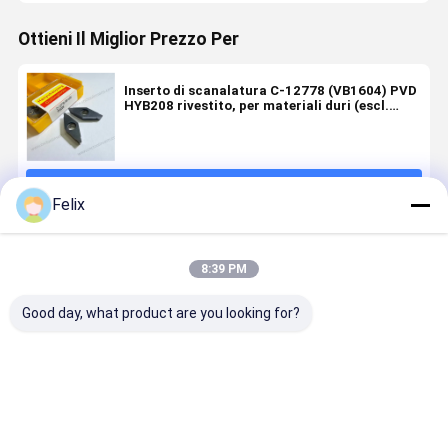
Ottieni Il Miglior Prezzo Per
Inserto di scanalatura C-12778 (VB1604) PVD
HYB208 rivestito, per materiali duri (escl.
leghe ad alta resistenza)
Continua
Felix
Prodotti Raccomandati
8:39 PM
Good day, what product are you looking for?
PVD HYB108
Insertino per
Inserto di
Inserto a
rivestito, per
scanalatura
scanalatura
scanalatu
leghe di Ti,
non standard
non standard
non standa