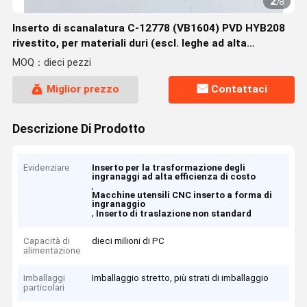
2
/
8
Inserto di scanalatura C-12778 (VB1604) PVD HYB208
rivestito, per materiali duri (escl. leghe ad alta
resistenza)
MOQ：dieci pezzi
Miglior prezzo
Contattaci
Descrizione Di Prodotto
Evidenziare
Inserto per la trasformazione degli
ingranaggi ad alta efficienza di costo
,
Macchine utensili CNC inserto a forma di
ingranaggio
,
Inserto di traslazione non standard
Capacità di
dieci milioni di PC
alimentazione
Imballaggi
Imballaggio stretto, più strati di imballaggio
particolari