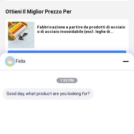
Ottieni Il Miglior Prezzo Per
Fabbricazione a partire da prodotti di acciaio
o di acciaio inossidabile (escl. leghe di
acciaio)
Continua
Felix
Prodotti Raccomandati
1:55 PM
Good day, what product are you looking for?
PVD HYB108
Insertino per
Inserto di
Inserto a
rivestito, per
scanalatura
scanalatura
scanalatu
leghe di Ti,
non standard
non standard
non standa