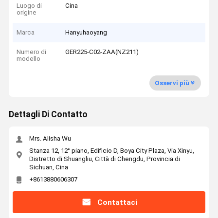
Luogo di
Cina
origine
Marca
Hanyuhaoyang
Numero di
GER225-C02-ZAA(NZ211)
modello
Osservi più
Dettagli Di Contatto
Mrs. Alisha Wu
Stanza 12, 12° piano, Edificio D, Boya City Plaza, Via Xinyu,
Distretto di Shuangliu, Città di Chengdu, Provincia di
Sichuan, Cina
+8613880606307
Contattaci