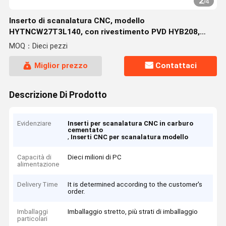
2
/
4
Inserto di scanalatura CNC, modello
HYTNCW27T3L140, con rivestimento PVD HYB208,
adatto a tutti i materiali difficili da lavorare, ad
MOQ：Dieci pezzi
eccezione delle leghe ad alta temperatura
Miglior prezzo
Contattaci
Descrizione Di Prodotto
Evidenziare
Inserti per scanalatura CNC in carburo
cementato
,
Inserti CNC per scanalatura modello
Capacità di
Dieci milioni di PC
alimentazione
Delivery Time
It is determined according to the customer's
order.
Imballaggi
Imballaggio stretto, più strati di imballaggio
particolari