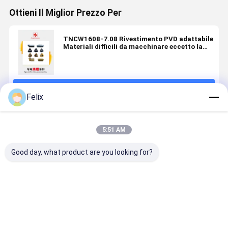
Ottieni Il Miglior Prezzo Per
TNCW1608-7.08 Rivestimento PVD adattabile
Materiali difficili da macchinare eccetto la
temperatura Leghe HYB205
Continua
Felix
Prodotti Raccomandati
5:51 AM
Good day, what product are you looking for?
Insertino per
TNCW1608-
Inserto
TNCW1606
scanalatura
6.8 HYB205
speciale per
L4.0 HYB2
CNC con
Adatto a
scanalatura
adatto a
rivestimento
materiali
in carburo
materiali