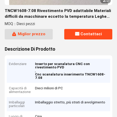
2
/
2
TNCW1608-7.08 Rivestimento PVD adattabile Materiali
difficili da macchinare eccetto la temperatura Leghe
HYB205
MOQ：Dieci pezzi
Miglior prezzo
Contattaci
Descrizione Di Prodotto
Evidenziare
Inserto per scanalatura CNC con
rivestimento PVD
,
Cnc scanalatura inserimento TNCW1608-
7.08
Capacità di
Dieci milioni di PC
alimentazione
Imballaggi
Imballaggio stretto, più strati di avvolgimento
particolari
Luogo di
Cina