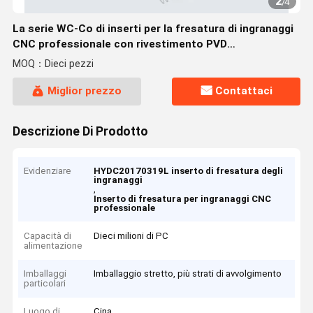
2
/
4
La serie WC-Co di inserti per la fresatura di ingranaggi
CNC professionale con rivestimento PVD
HYDC20170319L(R) HYB208, applicabile a tutti i
MOQ：Dieci pezzi
materiali difficili da macchinare, ad eccezione delle
superleghe
Miglior prezzo
Contattaci
Descrizione Di Prodotto
Evidenziare
HYDC20170319L inserto di fresatura degli
ingranaggi
,
Inserto di fresatura per ingranaggi CNC
professionale
Capacità di
Dieci milioni di PC
alimentazione
Imballaggi
Imballaggio stretto, più strati di avvolgimento
particolari
Luogo di
Cina