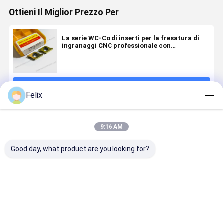
Ottieni Il Miglior Prezzo Per
La serie WC-Co di inserti per la fresatura di
ingranaggi CNC professionale con
rivestimento PVD HYDC20170319L(R)
HYB208, applicabile a tutti i materiali difficili
da macchinare, ad eccezione delle superleghe
Continua
Felix
Prodotti Raccomandati
9:16 AM
Good day, what product are you looking for?
Insert CNC
Insertino per
Serie di
PVD HYB208
fresatura
inserti per
per materiali
ingranaggi
fresatura
difficili -
CNC
ingranaggi