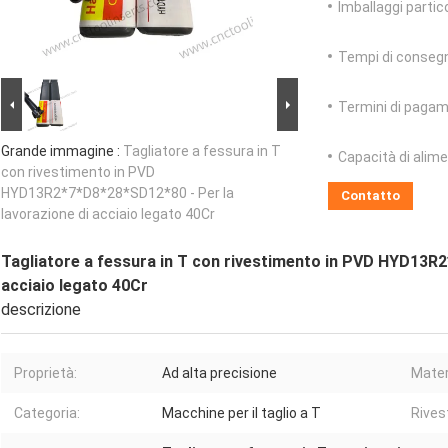
Imballaggi partico
Tempi di conseg
Termini di pagam
Grande immagine :
Tagliatore a fessura in T
Capacità di alim
con rivestimento in PVD
HYD13R2*7*D8*28*SD12*80 - Per la
Contatto
lavorazione di acciaio legato 40Cr
Tagliatore a fessura in T con rivestimento in PVD HYD13R2
acciaio legato 40Cr
descrizione
Proprietà:
Ad alta precisione
Mater
Categoria:
Macchine per il taglio a T
Rives