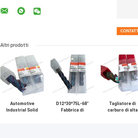
Altri prodotti
Automotive
D12*30*75L-68°
Tagliatore di
Industrial Solid
Fabbrica di
carburo di alta
Carbide End Mill
terminali di
precisione per i
Aerospace
carburo solido
mulino di fine
D20*45*100L-68°
lunga durata
Bit di fresatura
D20*45*100L-55