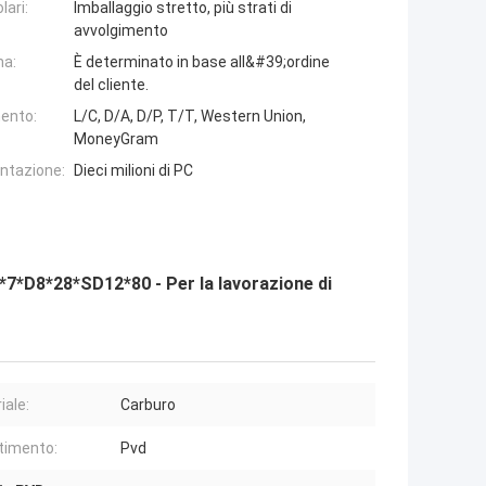
lari:
Imballaggio stretto, più strati di
avvolgimento
na:
È determinato in base all&#39;ordine
del cliente.
ento:
L/C, D/A, D/P, T/T, Western Union,
MoneyGram
entazione:
Dieci milioni di PC
*7*D8*28*SD12*80 - Per la lavorazione di
iale:
Carburo
timento:
Pvd