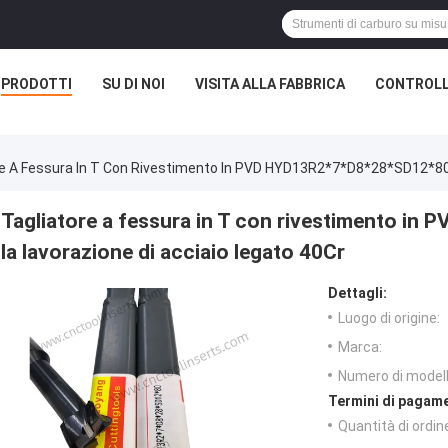
PRODOTTI
SU DI NOI
VISITA ALLA FABBRICA
CONTROLL
re A Fessura In T Con Rivestimento In PVD HYD13R2*7*D8*28*SD12*80 -
Tagliatore a fessura in T con rivestimento i
la lavorazione di acciaio legato 40Cr
Dettagli:
Luogo di origine:
Marca:
Numero di modell
Termini di pagame
Quantità di ordin