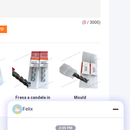
(
0
/ 3000)
Fresa a candela in
Mould
metallo duro
Manufacturing
Felix
l
D12*45*100L-3T
Solid Carbide End
(D12*45*100L-
Mill D8*24*60L-
55°) per
55° Tagliatore di
°
elettronica 3C,
carburo solido
2:05 PM