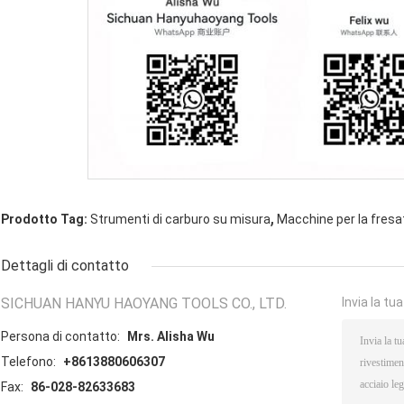
,
Prodotto Tag:
Strumenti di carburo su misura
Macchine per la fresat
Dettagli di contatto
SICHUAN HANYU HAOYANG TOOLS CO., LTD.
Invia la tu
Persona di contatto:
Mrs. Alisha Wu
Telefono:
+8613880606307
Fax:
86-028-82633683