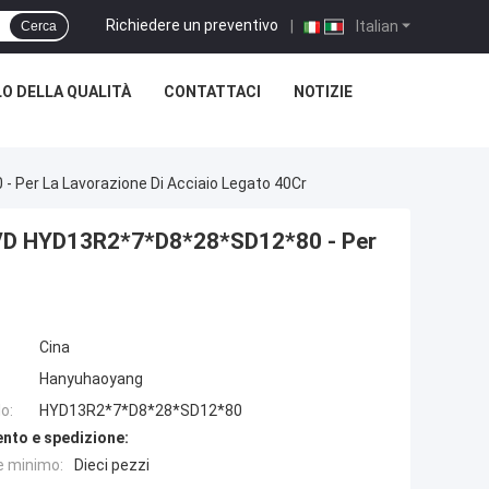
Richiedere un preventivo
|
Italian
Cerca
O DELLA QUALITÀ
CONTATTACI
NOTIZIE
 Per La Lavorazione Di Acciaio Legato 40Cr
n PVD HYD13R2*7*D8*28*SD12*80 - Per
Cina
Hanyuhaoyang
o:
HYD13R2*7*D8*28*SD12*80
nto e spedizione:
e minimo:
Dieci pezzi