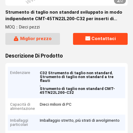
2
/
2
Strumento di taglio non standard sviluppato in modo
indipendente CMT-45TN22L200-C32 per inserti di
scanalatura a tre flauti
MOQ：Dieci pezzi
Miglior prezzo
Contattaci
Descrizione Di Prodotto
Evidenziare
,
C32 Strumento di taglio non standard
Strumento di taglio non standard a tre
flauti
,
Strumento di taglio non standard CMT-
45TN22L200-C32
Capacità di
Dieci milioni di PC
alimentazione
Imballaggi
Imballaggio stretto, più strati di avvolgimento
particolari