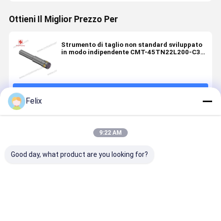
Ottieni Il Miglior Prezzo Per
Strumento di taglio non standard sviluppato
in modo indipendente CMT-45TN22L200-C32
per inserti di scanalatura a tre flauti
Continua
Felix
Prodotti Raccomandati
9:22 AM
Good day, what product are you looking for?
PVD HYB108
Insertino per
Inserto di
Inserto a
rivestito, per
scanalatura
scanalatura
scanalatu
leghe di Ti,
non standard
non standard
non standa