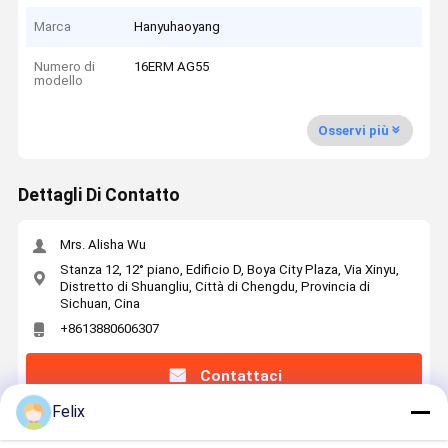
Marca
Hanyuhaoyang
Numero di
16ERM AG55
modello
Osservi più
Dettagli Di Contatto
Mrs. Alisha Wu
Stanza 12, 12° piano, Edificio D, Boya City Plaza, Via Xinyu,
Distretto di Shuangliu, Città di Chengdu, Provincia di
Sichuan, Cina
+8613880606307
Contattaci
Felix
Ottieni Il Miglior Prezzo Per