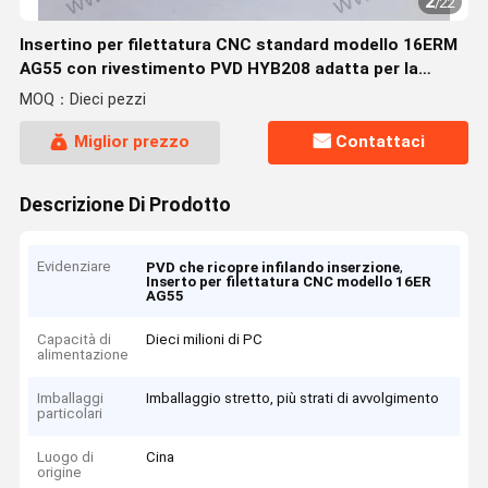
2
/
22
Insertino per filettatura CNC standard modello 16ERM
AG55 con rivestimento PVD HYB208 adatta per la
lavorazione di materiali difficili da lavorare eccetto
MOQ：Dieci pezzi
Miglior prezzo
Contattaci
Descrizione Di Prodotto
Evidenziare
,
PVD che ricopre infilando inserzione
Inserto per filettatura CNC modello 16ER
AG55
Capacità di
Dieci milioni di PC
alimentazione
Imballaggi
Imballaggio stretto, più strati di avvolgimento
particolari
Luogo di
Cina
origine