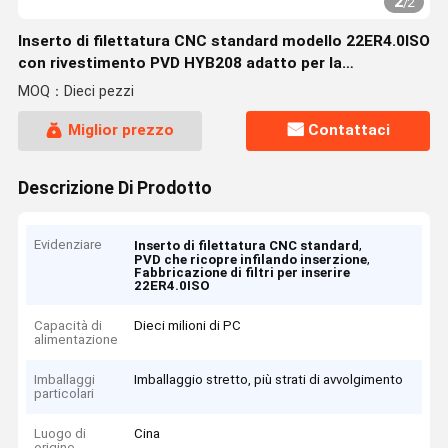
2
/
2
Inserto di filettatura CNC standard modello 22ER4.0ISO
con rivestimento PVD HYB208 adatto per la
lavorazione di materiali difficili da macchinare, ad
MOQ：Dieci pezzi
eccezione dei materiali
Miglior prezzo
Contattaci
Descrizione Di Prodotto
Evidenziare
,
Inserto di filettatura CNC standard
,
PVD che ricopre infilando inserzione
Fabbricazione di filtri per inserire
22ER4.0ISO
Capacità di
Dieci milioni di PC
alimentazione
Imballaggi
Imballaggio stretto, più strati di avvolgimento
particolari
Luogo di
Cina
origine