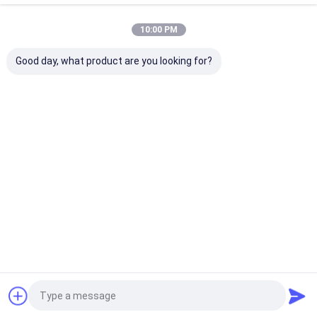
Ottieni Il Miglior Prezzo Per
10:00 PM
Inserto di filettatura CNC standard modello
22ER4.0ISO con rivestimento PVD HYB208
Good day, what product are you looking for?
adatto per la lavorazione di materiali difficili
da macchinare, ad eccezione dei materiali
Continua
Prodotti Raccomandati
Casa
Circa noi
Contattaci
Mappa del sito
Norme sulla privacy
Qualità
Inserti per taglio CNC
Fabbrica cinese.Copyright © 2026
Sichuan Hanyu Haoyang Tools Co., Ltd.. All Rights Reserved.