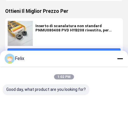
Ottieni Il Miglior Prezzo Per
Inserto di scanalatura non standard
PNMU080408 PVD HYB208 rivestito, per
materiali duri (escl. leghe ad alta resistenza)
Continua
Felix
Prodotti Raccomandati
1:02 PM
Good day, what product are you looking for?
Inserta per
Insertino per
Inserti di
Inserti di
scanalatura
scanalatura
serie di
serie di
con
non standard
fresatura
fresatura