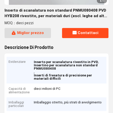
1
/
1
Inserto di scanalatura non standard PNMU080408 PVD
HYB208 rivestito, per materiali duri (escl. leghe ad alta
resistenza)
MOQ：dieci pezzi
Miglior prezzo
Contattaci
Descrizione Di Prodotto
Evidenziare
,
Inserto per scanalatura rivestito in PVD
Insertino per scanalatura non standard
PNMU080408
,
Inserti di fresatura di precisione per
materiali difficili
Capacità di
dieci milioni di PC
alimentazione
Imballaggi
Imballaggio stretto, più strati di avvolgimento
particolari