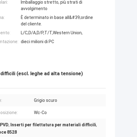
lari:
Imballaggio stretto, più strati di
avvolgimento
na:
È determinato in base all&#39;ordine
del cliente.
ento:
L/C,D/A,D/P,T/T,Western Union,
entazione:
dieci milioni di PC
fficili (escl. leghe ad alta tensione)
e:
Grigio scuro
sizione:
Wc-Co
o PVD
,
Inserti per filettatura per materiali difficili
,
voce 8528