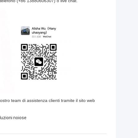
telefono (+86 13880606307) o live chat.
 nostro team di assistenza clienti tramite il sito web
duzioni noiose