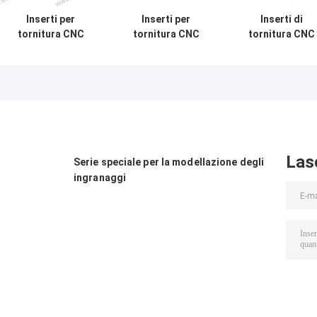
Inserti per
Inserti per
Inserti di
tornitura CNC
tornitura CNC
tornitura CNC
Wc-Co
Wc-Co
Wc-Co
Rivestimento CVD
Rivestimento CVD
Rivestimento C
CNMG120408-PM
CNMG160612-PM
CNMG190608-P
HY029 Acciai
HY029 Acciai
HY029 Acciai
Las
Serie speciale per la modellazione degli
ingranaggi