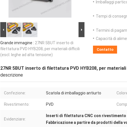
Imballaggi partico
Tempi di conseg
Termini di pagam
Capacità di alim
Grande immagine :
27NR 5BUT inserto di
filettatura PVD HYB208, per materiali difficili
Contatto
(escl. leghe ad alta tensione)
27NR 5BUT inserto di filettatura PVD HYB208, per materiali di
descrizione
Confezione:
Scatola di imballaggio antiurto
Color
Rivestimento:
PVD
Compo
Inserti di filettatura CNC con rivestiment
Evidenziare:
Fabbricazione a partire da prodotti della 