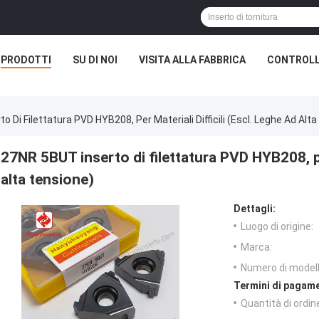
PRODOTTI
SU DI NOI
VISITA ALLA FABBRICA
CONTROLL
 Di Filettatura PVD HYB208, Per Materiali Difficili (escl. Leghe Ad Alt
27NR 5BUT inserto di filettatura PVD HYB208, per 
alta tensione)
Dettagli:
Luogo di origine:
Marca:
Numero di modell
Termini di pagame
Quantità di ordin