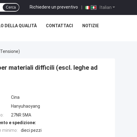
Richiedere un preventivo
|
Italian
Cerca
O DELLA QUALITÀ
CONTATTACI
NOTIZIE
a Tensione)
materiali difficili (escl. leghe ad
Cina
Hanyuhaoyang
o:
27NR 5MA
nto e spedizione:
e minimo:
dieci pezzi