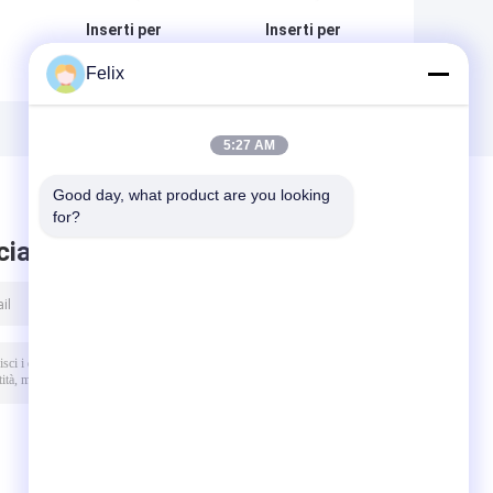
Inserti per
Inserti per
tornitura CNC
tornitura CNC
Felix
Wc-Co
Wc-Co
VD
Rivestimento CVD
Rivestimento CVD
M
DNMG150604-PM
WNMG080404-PM
HY029 Acciai
HY029 Acciai
5:27 AM
Good day, what product are you looking 
for?
ciare messaggio