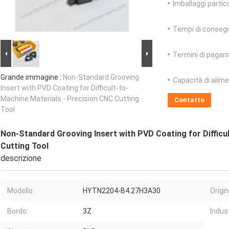
Imballaggi partico
Tempi di conseg
Termini di pagam
Grande immagine :
Non-Standard Grooving
Capacità di alim
Insert with PVD Coating for Difficult-to-
Machine Materials - Precision CNC Cutting
Contatto
Tool
Non-Standard Grooving Insert with PVD Coating for Difficu
Cutting Tool
descrizione
Modello:
HYTN2204-B4.27H3A30
Origin
Bordo:
3Z
Indust