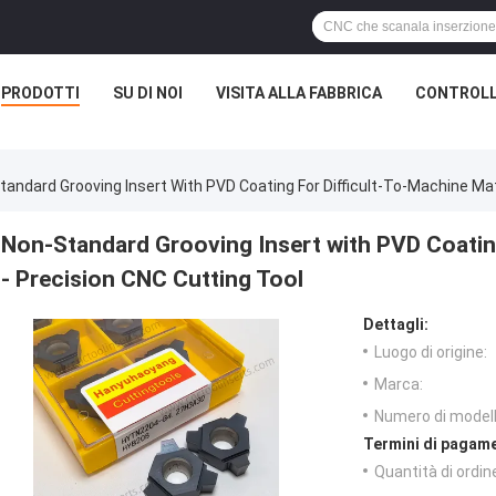
PRODOTTI
SU DI NOI
VISITA ALLA FABBRICA
CONTROLL
tandard Grooving Insert With PVD Coating For Difficult-To-Machine Mat
Non-Standard Grooving Insert with PVD Coating
- Precision CNC Cutting Tool
Dettagli:
Luogo di origine:
Marca:
Numero di modell
Termini di pagame
Quantità di ordin