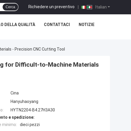
Richiedere un preventivo
|
Italian
Cerca
O DELLA QUALITÀ
CONTATTACI
NOTIZIE
erials - Precision CNC Cutting Tool
 for Difficult-to-Machine Materials
Cina
Hanyuhaoyang
o:
HYTN2204-B4.27H3A30
nto e spedizione:
e minimo:
dieci pezzi