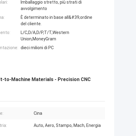
lari:
Imballaggio stretto, più strati di
avvolgimento
na:
È determinato in base all&#39;ordine
del cliente.
ento:
L/C,D/A,D/P,T/T,Western
Union,MoneyGram
entazione:
dieci milioni di PC
lt-to-Machine Materials - Precision CNC
e:
Cina
ria:
Auto, Aero, Stampo, Mach, Energia