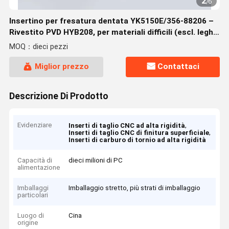
2
/
6
Insertino per fresatura dentata YK5150E/356-88206 –
Rivestito PVD HYB208, per materiali difficili (escl. leghe
ad alta temperatura)
MOQ：dieci pezzi
Miglior prezzo
Contattaci
Descrizione Di Prodotto
Evidenziare
,
Inserti di taglio CNC ad alta rigidità
,
Inserti di taglio CNC di finitura superficiale
Inserti di carburo di tornio ad alta rigidità
Capacità di
dieci milioni di PC
alimentazione
Imballaggi
Imballaggio stretto, più strati di imballaggio
particolari
Luogo di
Cina
origine