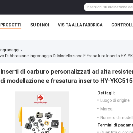
PRODOTTI
SU DI NOI
VISITA ALLA FABBRICA
CONTROLL
 ingranaggi
rova Di Abrasione Ingranaggio Di Modellazione E Fresatura Inserto H
Inserti di carburo personalizzati ad alta resis
di modellazione e fresatura inserto HY-YKC5
Dettagli:
Luogo di origine:
Marca:
Numero di modell
Termini di pagame
Quantità di ordin