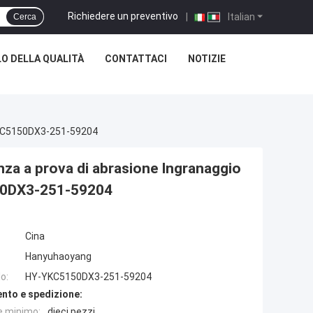
Richiedere un preventivo
|
Italian
Cerca
O DELLA QUALITÀ
CONTATTACI
NOTIZIE
Y-YKC5150DX3-251-59204
tenza a prova di abrasione Ingranaggio
150DX3-251-59204
Cina
Hanyuhaoyang
o:
HY-YKC5150DX3-251-59204
nto e spedizione:
e minimo:
dieci pezzi