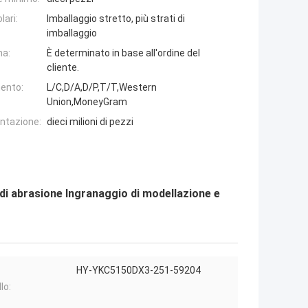
lari:
Imballaggio stretto, più strati di
imballaggio
na:
È determinato in base all'ordine del
cliente.
ento:
L/C,D/A,D/P,T/T,Western
Union,MoneyGram
entazione:
dieci milioni di pezzi
 di abrasione Ingranaggio di modellazione e
HY-YKC5150DX3-251-59204
lo: