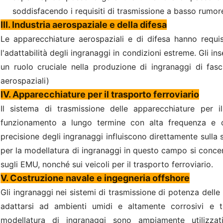
soddisfacendo i requisiti di trasmissione a basso rumore
III. Industria aerospaziale e della difesa
Le apparecchiature aerospaziali e di difesa hanno requisit
l'adattabilità degli ingranaggi in condizioni estreme. Gli i
un ruolo cruciale nella produzione di ingranaggi di fasc
aerospaziali)
IV. Apparecchiature per il trasporto ferroviario
Il sistema di trasmissione delle apparecchiature per i
funzionamento a lungo termine con alta frequenza e c
precisione degli ingranaggi influiscono direttamente sulla s
per la modellatura di ingranaggi in questo campo si concent
sugli EMU, nonché sui veicoli per il trasporto ferroviario.
V. Costruzione navale e ingegneria offshore
Gli ingranaggi nei sistemi di trasmissione di potenza dell
adattarsi ad ambienti umidi e altamente corrosivi e tr
modellatura di ingranaggi sono ampiamente utilizzat