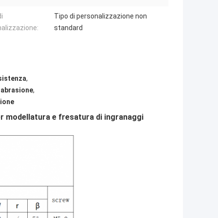
i
Tipo di personalizzazione non
alizzazione:
standard
esistenza
,
i abrasione
,
sione
er modellatura e fresatura di ingranaggi