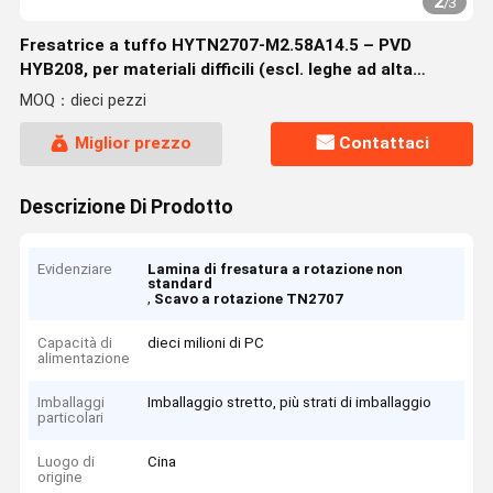
2
/
3
Fresatrice a tuffo HYTN2707-M2.58A14.5 – PVD
HYB208, per materiali difficili (escl. leghe ad alta
temperatura)
MOQ：dieci pezzi
Miglior prezzo
Contattaci
Descrizione Di Prodotto
Evidenziare
Lamina di fresatura a rotazione non
standard
,
Scavo a rotazione TN2707
Capacità di
dieci milioni di PC
alimentazione
Imballaggi
Imballaggio stretto, più strati di imballaggio
particolari
Luogo di
Cina
origine