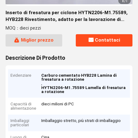
1
/
1
Inserto di fresatura per ciclone HYTN2206-M1.75589,
HYB228 Rivestimento, adatto per la lavorazione di
materiali difficili da tagliare come acciaio inossidabile
MOQ：dieci pezzi
(escluse le leghe ad alta temperatura) e ghisa nodulare
Miglior prezzo
Contattaci
Descrizione Di Prodotto
Evidenziare
Carburo cementato HYB228 Lamina di
fresatura a rotazione
,
HYTN2206-M1.75589 Lamella di fresatura
a rotazione
Capacità di
dieci milioni di PC
alimentazione
Imballaggi
Imballaggio stretto, più strati di imballaggio
particolari
Luogo di
Cina