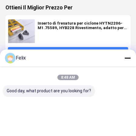
Ottieni Il Miglior Prezzo Per
Inserto di fresatura per ciclone HYTN2206-
M1.75589, HYB228 Rivestimento, adatto per
la lavorazione di materiali difficili da tagliare
come acciaio inossidabile (escluse le leghe ad
alta temperatura) e ghisa nodulare
Continua
Felix
Prodotti Raccomandati
8:48 AM
Good day, what product are you looking for?
Ciclone
Inserti per la
Ciclone
Inserti per 
27VERM1.75
fresatura a
HYEIP21082001-
fresatura 
PVD HYB208,
rotazione
TN22 PVD
rotazione
per filetti di
CNC 11ZD-
HYB208, per
CNC HY-DC