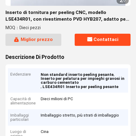
2
/
7
Inserto di tornitura per peeling CNC, modello
LSE434R01, con rivestimento PVD HYB207, adatto per
la lavorazione di tutti i materiali difficili da lavorare, ad
MOQ：Dieci pezzi
eccezione delle leghe ad alta temperatura
Miglior prezzo
Contattaci
Descrizione Di Prodotto
Evidenziare
,
Non standard inserto peeling pesante
Inserto per pelatura per impieghi gravosi in
carburo cementato
,
LSE434R01 Inserto per peeling pesante
Capacità di
Dieci milioni di PC
alimentazione
Imballaggi
Imballaggio stretto, più strati di imballaggio
particolari
Luogo di
Cina
origine