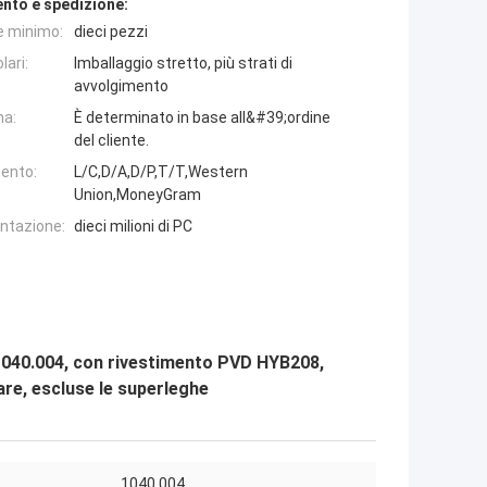
nto e spedizione:
e minimo:
dieci pezzi
lari:
Imballaggio stretto, più strati di
avvolgimento
na:
È determinato in base all&#39;ordine
del cliente.
ento:
L/C,D/A,D/P,T/T,Western
Union,MoneyGram
entazione:
dieci milioni di PC
o 1040.004, con rivestimento PVD HYB208,
liare, escluse le superleghe
1040.004