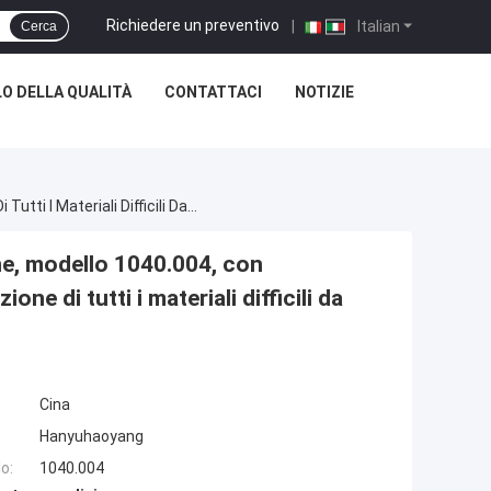
Richiedere un preventivo
|
Italian
Cerca
O DELLA QUALITÀ
CONTATTACI
NOTIZIE
Inserto Della Serie Di Fresatura CNC Di Precisione, Modello 1040.004, Con Rivestimento PVD HYB208, Destinato All'elaborazione Di Tutti I Materiali Difficili Da Tagliare, Escluse Le Superleghe
one, modello 1040.004, con
ne di tutti i materiali difficili da
Cina
Hanyuhaoyang
o:
1040.004