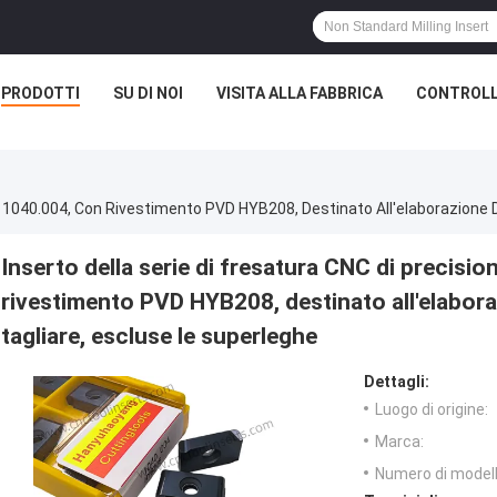
PRODOTTI
SU DI NOI
VISITA ALLA FABBRICA
CONTROLL
Inserto della serie di fresatura CNC di precisi
rivestimento PVD HYB208, destinato all'elaborazio
tagliare, escluse le superleghe
Dettagli:
Luogo di origine:
Marca:
Numero di modell