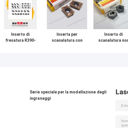
Inserto di
Inserta per
Inserto di
fresatura R390-
scanalatura con
scanalatura no
170408-PL
rivestimento PVD
standard
personalizzabile
non standard per
PNMU080408 P
non standard con
materiali difficili
HYB208 rivestit
rivestimento
da lavorare
per materiali du
HYC408 e
Utensile da taglio
(escl. leghe ad
materiale in
CNC
alta resistenza
carburo
Las
Serie speciale per la modellazione degli
ingranaggi