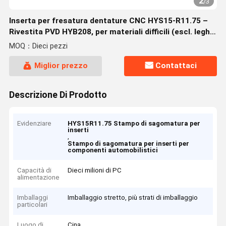
2
/
3
Inserta per fresatura dentature CNC HYS15-R11.75 –
Rivestita PVD HYB208, per materiali difficili (escl. leghe
ad alta temperatura)
MOQ：Dieci pezzi
Miglior prezzo
Contattaci
Descrizione Di Prodotto
Evidenziare
HYS15R11.75 Stampo di sagomatura per
inserti
,
Stampo di sagomatura per inserti per
componenti automobilistici
Capacità di
Dieci milioni di PC
alimentazione
Imballaggi
Imballaggio stretto, più strati di imballaggio
particolari
Luogo di
Cina