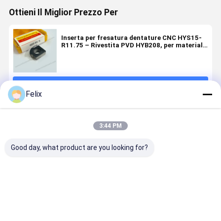
Ottieni Il Miglior Prezzo Per
Inserta per fresatura dentature CNC HYS15-
R11.75 – Rivestita PVD HYB208, per materiali
difficili (escl. leghe ad alta temperatura)
Continua
Felix
Prodotti Raccomandati
3:44 PM
Good day, what product are you looking for?
Insertatrice
Inserto per la
Inserti per la
Inserti per 
per
modellazione
trasformazione
trasforma
ingranaggi
degli
di ingranaggi
di ingrana
CNC (BD9-
ingranaggi
CNC
CNC